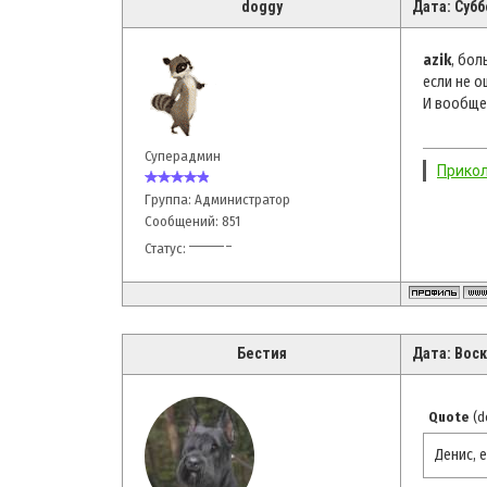
doggy
Дата: Субб
azik
, бол
если не о
И вообще
Суперадмин
Прикол
Группа: Администратор
Сообщений:
851
Статус:
Бестия
Дата: Воск
Quote
(
d
Денис, 