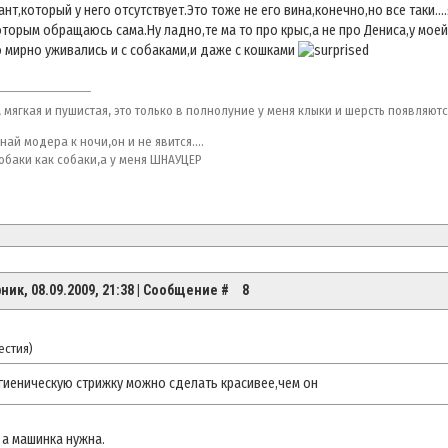
ант,который у него отсутствует.Это тоже не его вина,конечно,но все таки.
оторым обращаюсь сама.Ну ладно,те ма то про крыс,а не про Дениса,у мое
 мирно уживались и с собаками,и даже с кошками
 мягкая и пушистая, это только в полнолуние у меня клыки и шерсть появляются....
най модера к ночи,он и не явится....
собаки как собаки,а у меня ШНАУЦЕР
ник, 08.09.2009, 21:38 | Сообщение #
8
естия
)
гиеническую стрижку можно сделать красивее,чем он
 а машинка нужна.