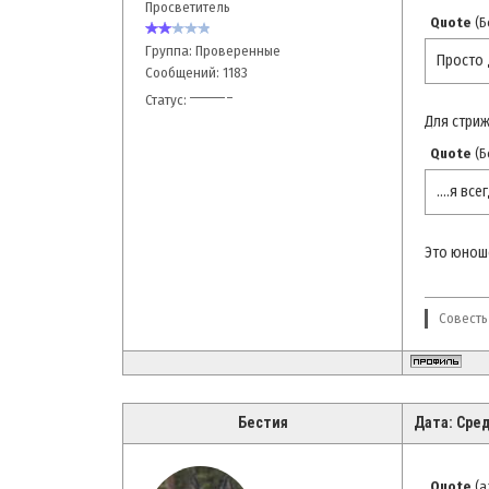
Просветитель
Quote
(
Б
Группа: Проверенные
Просто 
Сообщений:
1183
Статус:
Для стриж
Quote
(
Б
....я в
Это юноше
Совесть
Бестия
Дата: Сред
Quote
(
a