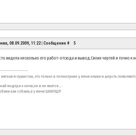
ник, 08.09.2009, 11:22 | Сообщение #
5
сто видела несколько его работ-отсюда и вывод.Своих чертей я точно к н
 мягкая и пушистая, это только в полнолуние у меня клыки и шерсть появляются....
най модера к ночи,он и не явится....
собаки как собаки,а у меня ШНАУЦЕР