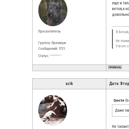
еще и тал
ветов,к к
довольно
Просветитель
Я белая,
Не поми
Группа: Премиум
У всех 
Сообщений:
1731
Статус:
azik
Дата: Втор
Quote
(
Б
Даже ги
Не талант