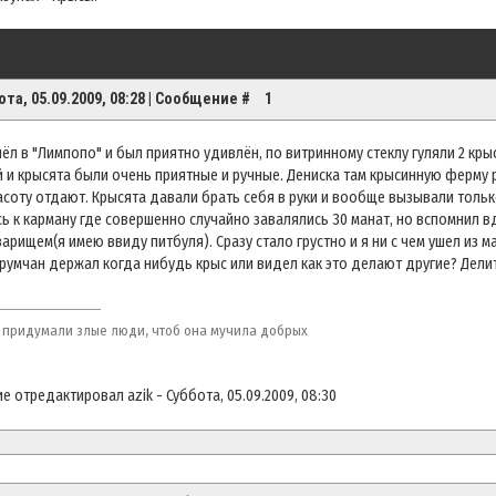
ота, 05.09.2009, 08:28 | Сообщение #
1
ёл в "Лимпопо" и был приятно удивлён, по витринному стеклу гуляли 2 крыс
 и крысята были очень приятные и ручные. Дениска там крысинную ферму р
соту отдают. Крысята давали брать себя в руки и вообще вызывали толь
ь к карману где совершенно случайно завалялись 30 манат, но вспомнил 
варищем(я имею ввиду питбуля). Сразу стало грустно и я ни с чем ушел из м
румчан держал когда нибудь крыс или видел как это делают другие? Дели
 придумали злые люди, чтоб она мучила добрых
е отредактировал
azik
-
Суббота, 05.09.2009, 08:30