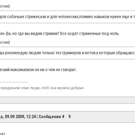
естия
)
для собачьих стрижек,как и для человеских,помимо навыков нужен еще и т
ек-Да, но где мы видим стрижки? Все ходят стриженные под ноль.
естия
)
сегда рекомендую людям только тех груммеров и ветов,к которым обращаюс
ский максимализм он ни о чём не говорит.
 придумали злые люди, чтоб она мучила добрых
а, 09.09.2009, 12:24 | Сообщение #
9
zik
)