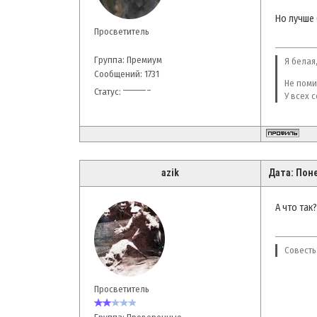
Но лучше 
Просветитель
Группа: Премиум
Я белая,
Сообщений:
1731
Не поми
Статус:
У всех 
azik
Дата: Поне
А что так
Совесть
Просветитель