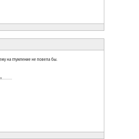
ему на глумление не повела бы.
.......