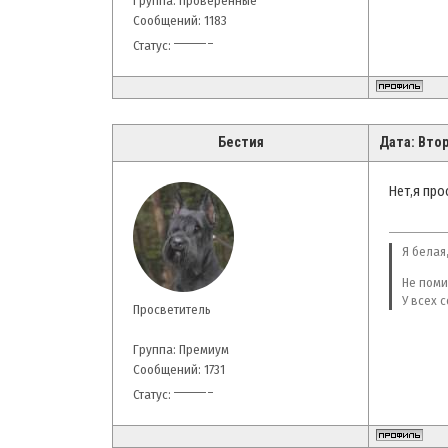
Группа: Проверенные
Сообщений:
1183
Статус:
Бестия
Дата: Втор
Нет,я про
Я белая,
Не поми
У всех 
Просветитель
Группа: Премиум
Сообщений:
1731
Статус: