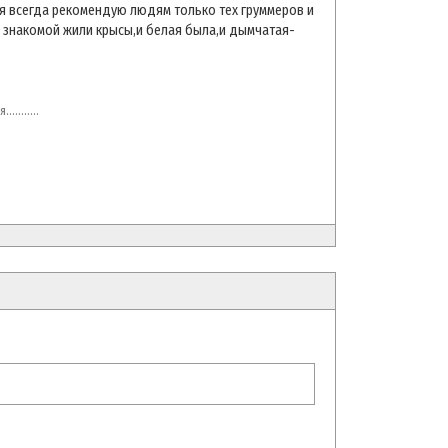
...я всегда рекомендую людям только тех груммеров и
й знакомой жили крысы,и белая была,и дымчатая-
.......