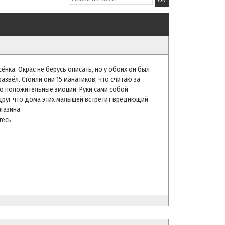
ёнка. Окрас не берусь описать, но у обоих он был
азвёл. Стоили они 15 манатиков, что считаю за
ко положительные эмоции. Руки сами собой
вдруг что дома этих малышей встретит вреднющий
агазина.
тесь