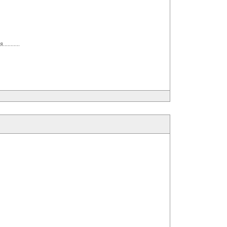
.......