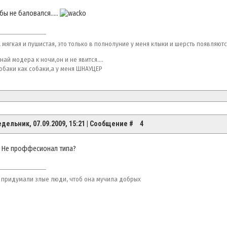
бы не баловался.....
 мягкая и пушистая, это только в полнолуние у меня клыки и шерсть появляются....
най модера к ночи,он и не явится....
собаки как собаки,а у меня ШНАУЦЕР
дельник, 07.09.2009, 15:21 | Сообщение #
4
? Не проффесионал типа?
 придумали злые люди, чтоб она мучила добрых