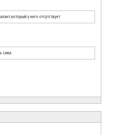
алант,который у него отсутствует
ь сама.