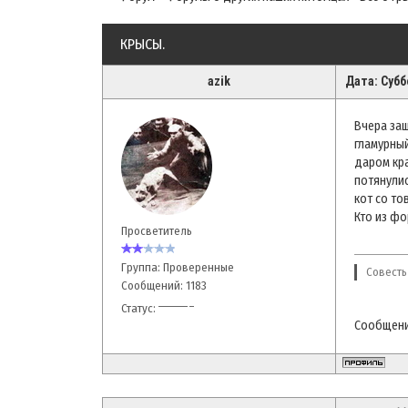
КРЫСЫ.
azik
Дата: Субб
Вчера заш
гламурный
даром кра
потянулис
кот со то
Кто из фо
Просветитель
Группа: Проверенные
Совесть
Сообщений:
1183
Статус:
Сообщени