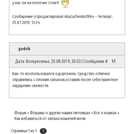
у нас он на полочке стоит!
Сообщение отредактировал
vkazachenko1964
-
Четверг,
25.07.2019, 13:24
godrik
Дата: Воскресенье, 25.08.2019, 20:53 | Сообщение #
11
Как-то воспользовался одоргоном. Средство отлично
справились с плохим запахом,оставив после себя приятное
ощущение свежести.
Форум
»
Форумы о других наших питомцах
»
Всё о кошках
»
Как избавиться от запаха кошачей мочи
Страница
1
из
1
1