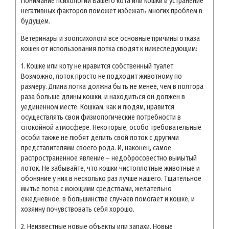
Понимание психологии Вашего кота или кошки и устранение
негативных факторов поможет избежать многих проблем в
будущем.
Ветеринары и зоопсихологи все основные причины отказа
кошек от использования лотка сводят к нижеследующим:
1. Кошке или коту не нравится собственный туалет.
Возможно, лоток просто не подходит животному по
размеру. Длина лотка должна быть не менее, чем в полтора
раза больше длины кошки, и находиться он должен в
уединенном месте. Кошкам, как и людям, нравится
осуществлять свои физиологические потребности в
спокойной атмосфере. Некоторые, особо требовательные
особи также не любят делить свой лоток с другими
представителями своего рода. И, наконец, самое
распространенное явление – недобросовестно вымытый
лоток. Не забывайте, что кошки чистоплотные животные и
обоняние у них в несколько раз лучше нашего. Тщательное
мытье лотка с моющими средствами, желательно
ежедневное, в большинстве случаев помогает и кошке, и
хозяину почувствовать себя хорошо.
2. Неизвестные новые объекты или запахи. Новые