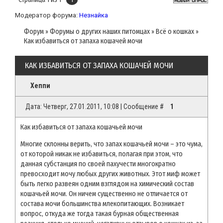
Модератор форума:
Незнайка
Форум
»
Форумы о других наших питомцах
»
Всё о кошках
»
Как избавиться от запаха кошачей мочи
КАК ИЗБАВИТЬСЯ ОТ ЗАПАХА КОШАЧЕЙ МОЧИ
Хеппи
Дата: Четверг, 27.01.2011, 10:08 | Сообщение #
1
Как избавиться от запаха кошачьей мочи
Многие склонны верить, что запах кошачьей мочи – это чума,
от которой никак не избавиться, полагая при этом, что
данная субстанция по своей пахучести многократно
превосходит мочу любых других животных. Этот миф может
быть легко развеян одним взглядом на химический состав
кошачьей мочи. Он ничем существенно не отличается от
состава мочи большинства млекопитающих. Возникает
вопрос, откуда же тогда такая бурная общественная