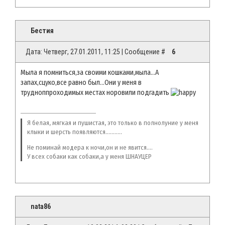
Бестия
Дата: Четверг, 27.01.2011, 11:25 | Сообщение #
6
Мыла я помниться,за своими кошками,мыла...А
запах,сцуко,все равно был...Они у меня в
трудноппроходимых местах норовили подгадить
Я белая, мягкая и пушистая, это только в полнолуние у меня
клыки и шерсть появляются...........
Не поминай модера к ночи,он и не явится....
У всех собаки как собаки,а у меня ШНАУЦЕР
nata86