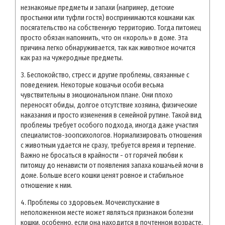
незнакомые предметы и запахи (например, детские
простынки или туфли гостя) воспринимаются кошками как
посягательство на собственную территорию. Тогда питомец
просто обязан напомнить, что он «король» в доме. Эта
причина легко обнаруживается, так как животное мочится
как раз на чужеродные предметы.
3. Беспокойство, стресс и другие проблемы, связанные с
поведением. Некоторые кошачьи особи весьма
чувствительны в эмоциональном плане. Они плохо
переносят обиды, долгое отсутствие хозяина, физические
наказания и просто изменения в семейной рутине. Такой вид
проблемы требует особого подхода, иногда даже участия
специалистов-зоопсихологов. Нормализировать отношения
с животным удается не сразу, требуется время и терпение.
Важно не бросаться в крайности - от горячей любви к
питомцу до ненависти от появления запаха кошачьей мочи в
доме. Больше всего кошки ценят ровное и стабильное
отношение к ним.
4. Проблемы со здоровьем. Мочеиспускание в
неположенном месте может являться признаком болезни
кошки, особенно, если она находится в почтенном возрасте.