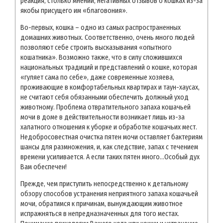
реакция, столько мнений, негативных отзывов о кошках из-за
якобы присущего им «благовония».
Во-первых, кошка – одно из самых распространенных
домашних животных. Соответственно, очень много людей
позволяют себе строить высказывания «опытного
кошатника». Возможно также, что в силу сложившихся
национальных традиций и представлений о кошке, которая
«гуляет сама по себе», даже современные хозяева,
проживающие в комфортабельных квартирах и таун-хаусах,
не считают себя обязанными обеспечить должный уход
животному. Проблема отвратительного запаха кошачьей
мочи в доме в действительности возникает лишь из-за
халатного отношения к уборке и обработке кошачьих мест.
Недобросовестная очистка пятен мочи оставляет бактериям
шансы для размножения, и, как следствие, запах с течением
времени усиливается. А если таких пятен много…Особый дух
Вам обеспечен!
Прежде, чем приступить непосредственно к детальному
обзору способов устранения неприятного запаха кошачьей
мочи, обратимся к причинам, вынуждающим животное
испражняться в непредназначенных для того местах.