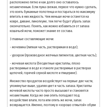
расположено пятно и как долго оно оставалось
незамеченным. Если лужа свежая, первое что нужно сделать,
это взять бумажные полотенца и постараться по максимуму
впитать в них жидкость. Чем меньше мочи останется на
ковре, диване, линолеуме, тем легче будет убрать запах
окончательно. Понять, как можно избавиться от запаха
кошачьей мочи, поможет знание ее состава.
3 главные составляющие мочи:
- мочевина (липкая часть, растворимая в воде);
- урохром (производное желчных пигментов, цветная часть);
- мочевая кислота (бесцветные кристаллы, плохо
растворимые в воде и этаноле растворимые в растворах
щелочей, горячей серной кислоте и глицерине).
Множество продуктов воздействует на первые две части,
упомянутые выше, удаляя цвет и часть запаха. Кристаллы
мочевой кислоты часто просто высыхают и становятся
незаметными. Когда же они опять попадают под
воздействие влаги, пота или опять же мочи, запах
возвращается. Именно, поэтому в «хорошо отмытой» обуви