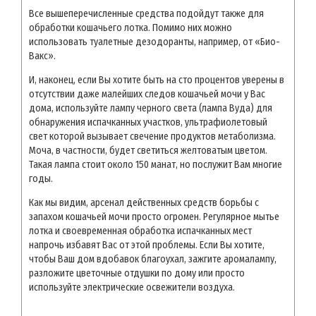
Все вышеперечисленные средства подойдут также для
обработки кошачьего лотка. Помимо них можно
использовать туалетные дезодоранты, например, от «Био-
Вакс».
И, наконец, если Вы хотите быть на сто процентов уверены в
отсутствии даже малейших следов кошачьей мочи у Вас
дома, используйте лампу черного света (лампа Вуда) для
обнаружения испачканных участков, ультрафиолетовый
свет которой вызывает свечение продуктов метаболизма.
Моча, в частности, будет светиться желтоватым цветом.
Такая лампа стоит около 150 манат, но послужит Вам многие
годы.
Как мы видим, арсенал действенных средств борьбы с
запахом кошачьей мочи просто огромен. Регулярное мытье
лотка и своевременная обработка испачканных мест
напрочь избавят Вас от этой проблемы. Если Вы хотите,
чтобы Ваш дом вдобавок благоухал, зажгите аромалампу,
разложите цветочные отдушки по дому или просто
используйте электрические освежители воздуха.