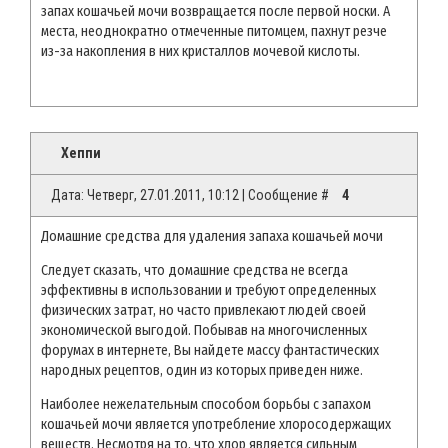
запах кошачьей мочи возвращается после первой носки. А
места, неоднократно отмеченные питомцем, пахнут резче
из-за накопления в них кристаллов мочевой кислоты.
Хеппи
Дата: Четверг, 27.01.2011, 10:12 | Сообщение #
4
Домашние средства для удаления запаха кошачьей мочи
Следует сказать, что домашние средства не всегда
эффективны в использовании и требуют определенных
физических затрат, но часто привлекают людей своей
экономической выгодой. Побывав на многочисленных
форумах в интернете, Вы найдете массу фантастических
народных рецептов, один из которых приведен ниже.
Наиболее нежелательным способом борьбы с запахом
кошачьей мочи является употребление хлоросодержащих
веществ. Несмотря на то, что хлор является сильным