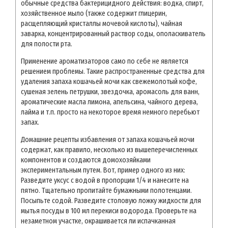
обычные средства бактерицидного действия: водка, спирт,
хозяйственное мыло (также содержит глицерин,
расщепляющий кристаллы мочевой кислоты), чайная
заварка, концентрированный раствор соды, ополаскиватель
для полости рта.
Применение ароматизаторов само по себе не является
решением проблемы. Такие распространенные средства для
удаления запаха кошачьей мочи как свежемолотый кофе,
сушеная зелень петрушки, звездочка, аромасоль для ванн,
ароматические масла лимона, апельсина, чайного дерева,
лайма и т.п. просто на некоторое время немного перебьют
запах.
Домашние рецепты избавления от запаха кошачьей мочи
содержат, как правило, несколько из вышеперечисленных
компонентов и создаются домохозяйками
экспериментальным путем. Вот, пример одного из них:
Разведите уксус с водой в пропорции 1/4 и нанесите на
пятно. Тщательно пропитайте бумажными полотенцами.
Посыпьте содой. Разведите столовую ложку жидкости для
мытья посуды в 100 мл перекиси водорода. Проверьте на
незаметном участке, окрашивается ли испачканная