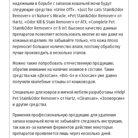
надежными в борьбе с запахом кошачьей мочи будут
следующие средства: «Urine Off» , «Just for cats Stain&Odor
Remover» от Nature’s Miracle, «Pet Stain&Odor Remover» от
Hartz, «Odor Kill & Stain Remover» от ATX, «Complete Pet
Stain&Odor Remover» от 8 in1. Высокое качество данных
препаратов позволяет использовать многие из них даже на
кожаных изделиях. Не забывайте только, что кожа плохо
переносит большое количество влаги, поэтому обработку
лучше производить в несколько этапов.
Можно также попробовать отечественную продукцию,
обратив внимание на наличие энзимов в составе. Такие
средства как «ДезоСан», «Bio-G» и «Зоосан» уже давно
получили хвалебные отзывы от кошководов.
Специально для ковров и мягкой мебели разработаны «Help!
Pet Stain&Odor Remover» от Hartz, «Cleansan», «Зооворсин»
и другие средства.
Применяя профессиональную продукцию для удаления
запаха кошачьей мочи не забывайте следовать инструкции,
так как из-за наличия ферментов действие некоторых
препаратов проявляется лишь через несколько дней.