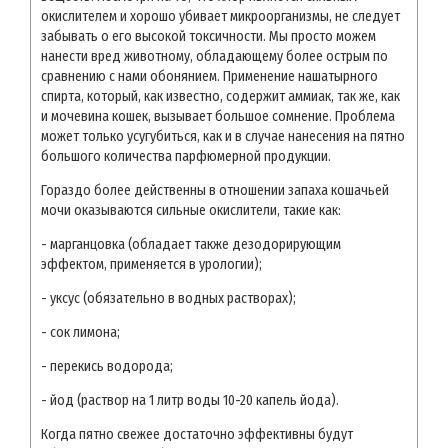
окислителем и хорошо убивает микроорганизмы, не следует
забывать о его высокой токсичности. Мы просто можем
нанести вред животному, обладающему более острым по
сравнению с нами обонянием. Применение нашатырного
спирта, который, как известно, содержит аммиак, так же, как
и мочевина кошек, вызывает большое сомнение. Проблема
может только усугубиться, как и в случае нанесения на пятно
большого количества парфюмерной продукции.
Гораздо более действенны в отношении запаха кошачьей
мочи оказываются сильные окислители, такие как:
- марганцовка (обладает также дезодорирующим
эффектом, применяется в урологии);
- уксус (обязательно в водных растворах);
- сок лимона;
- перекись водорода;
- йод (раствор на 1 литр воды 10-20 капель йода).
Когда пятно свежее достаточно эффективны будут