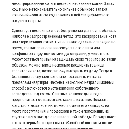
некастрированные коты и нестерилизованные кошки. Запах
кошачьих меток значительно сильнее обычного запаха
кошачьей мочи из-за содержания в ней специфического
пахучего секрета.
Существует несколько способов решения данной проблемы.
Наиболее распространенный метод, это кастрирование кота
или стерилизация кошки. Очень важно сделать операцию во
время, так как при наличии сексуального опыта или
конфликтов с другими котами до операции, у животного
может остаться привычка защищать свою территорию таким
образом. Можно также несколько расширить границы
территории кота, позволив ему выходить из дому. Тогда в
большинстве случаев кот станет оставлять метки за
пределами квартиры. Наконец, несколько нетрадиционный
способ заключается в установлении собственного
господства над котом. Опытные кошководы иногда
предпочитают общаться с котами на их языке. Показать
коту, кто в доме хозяин, можно, подняв его за шкирку на
месте преступления и продержав в таком положении, не
спуская с него глаз до окончательной победы. Проигрывает
тот, кто первый отводит глаза. Жалобный писк кота после
грозного шипения символизирует признание им