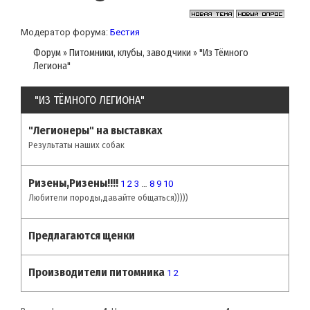
Модератор форума:
Бестия
Форум
»
Питомники, клубы, заводчики
»
"Из Тёмного
Легиона"
"ИЗ ТЁМНОГО ЛЕГИОНА"
"Легионеры" на выставках
Результаты наших собак
Ризены,Ризены!!!!
1
2
3
…
8
9
10
Любители породы,давайте общаться)))))
Предлагаются щенки
Производители питомника
1
2